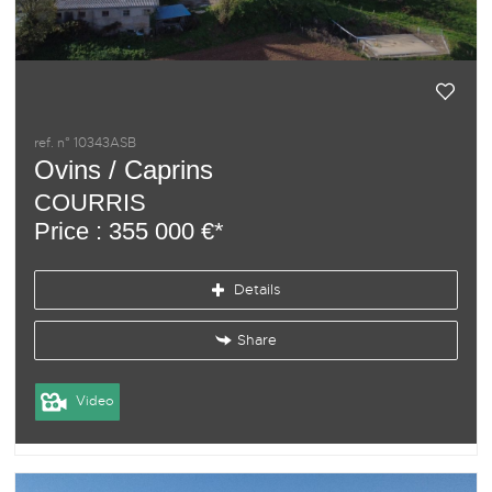
ref. n° 10343ASB
Ovins / Caprins
COURRIS
Price : 355 000 €*
Details
Share
Video