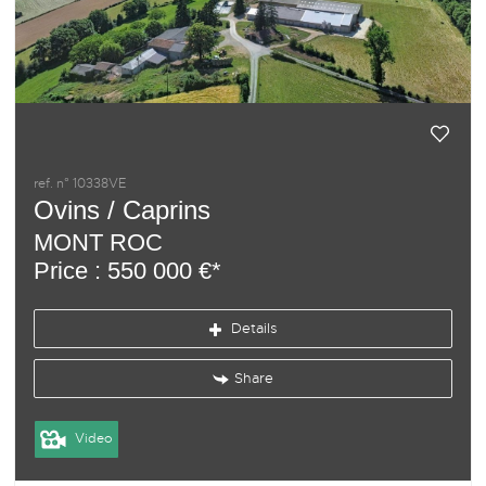
ref. n° 10338VE
Ovins / Caprins
MONT ROC
Price : 550 000 €*
Details
Share
Video