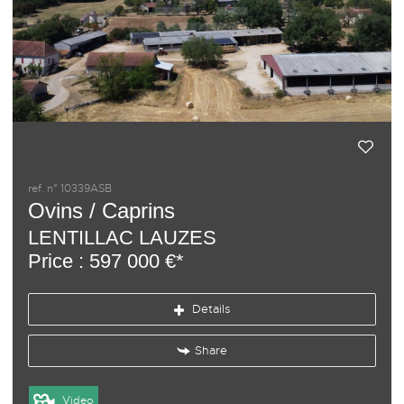
ref. n° 10339ASB
Ovins / Caprins
LENTILLAC LAUZES
Price : 597 000 €*
Details
Share
Video