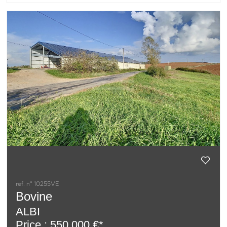
ref. n° 10255VE
Bovine
ALBI
Price : 550 000 €*